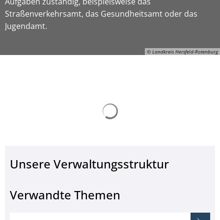
Aufgaben zuständig, beispielsweise das
Straßenverkehrsamt, das Gesundheitsamt oder das
Jugendamt.
© Landkreis Hersfeld-Rotenburg
Suchergebnisse werden ge
ON-Gerhard-Manns, © Landkreis Hersfeld-Rotenburg
Unsere Verwaltungsstruktur
Verwandte Themen