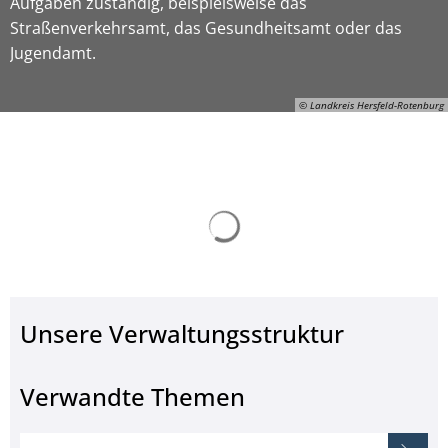
Aufgaben zuständig, beispielsweise das
Straßenverkehrsamt, das Gesundheitsamt oder das
Jugendamt.
© Landkreis Hersfeld-Rotenburg
Suchergebnisse werden ge
ON-Gerhard-Manns, © Landkreis Hersfeld-Rotenburg
Unsere Verwaltungsstruktur
Verwandte Themen