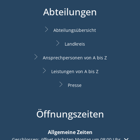
Abteilungen
Abteilungsübersicht
Landkreis
Ansprechpersonen von A bis Z
Leistungen von A bis Z
Presse
Öffnungszeiten
Allgemeine Zeiten
Klicken, um weitere Öffnungs- oder Schließzeiten auszuble
Geschlossen:
öffnet nächsten Montag um 08:00 Uhr