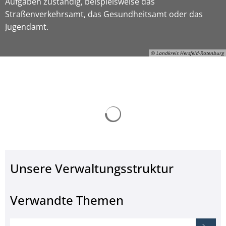
Aufgaben zuständig, beispielsweise das
Straßenverkehrsamt, das Gesundheitsamt oder das
Jugendamt.
© Landkreis Hersfeld-Rotenburg
Suchergebnisse werden ge
ON-Gerhard-Manns, © Landkreis Hersfeld-Rotenburg
Unsere Verwaltungsstruktur
Verwandte Themen