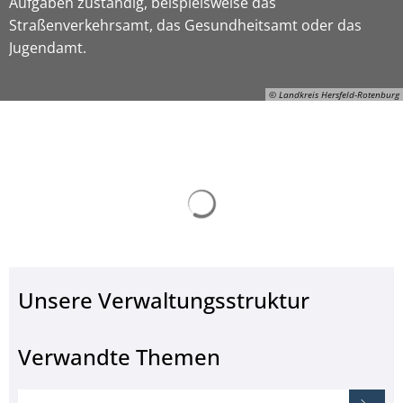
Aufgaben zuständig, beispielsweise das
Straßenverkehrsamt, das Gesundheitsamt oder das
Jugendamt.
© Landkreis Hersfeld-Rotenburg
Suchergebnisse werden ge
ON-Gerhard-Manns, © Landkreis Hersfeld-Rotenburg
Unsere Verwaltungsstruktur
Verwandte Themen