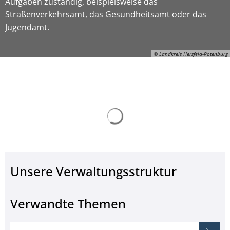
Aufgaben zuständig, beispielsweise das
Straßenverkehrsamt, das Gesundheitsamt oder das
Jugendamt.
© Landkreis Hersfeld-Rotenburg
Suchergebnisse werden ge
ON-Gerhard-Manns, © Landkreis Hersfeld-Rotenburg
Unsere Verwaltungsstruktur
Verwandte Themen