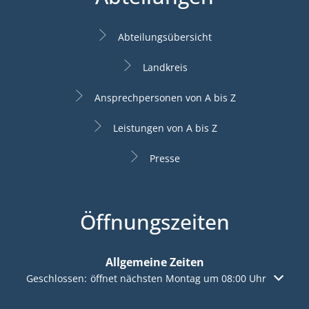
Abteilungsübersicht
Landkreis
Ansprechpersonen von A bis Z
Leistungen von A bis Z
Presse
Öffnungszeiten
Allgemeine Zeiten
Klicken, um weitere Öffnungs- oder Schließzeiten auszuble
Geschlossen:
öffnet nächsten Montag um 08:00 Uhr