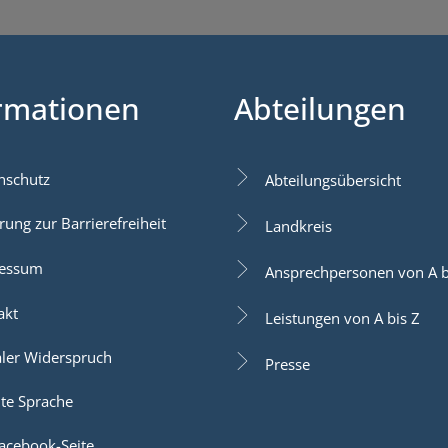
rmationen
Abteilungen
nschutz
Abteilungsübersicht
rung zur Barrierefreiheit
Landkreis
essum
Ansprechpersonen von A b
akt
Leistungen von A bis Z
aler Widerspruch
Presse
hte Sprache
acebook-Seite