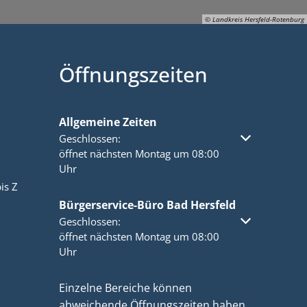
© Landkreis Hersfeld-Rotenburg
Öffnungszeiten
© Landkreis Hersfeld-Rotenburg
Allgemeine Zeiten
Klicken, um weitere Öffnungs- oder Schließzeiten a
Geschlossen:
öffnet nächsten Montag um 08:00
Uhr
is Z
Bürgerservice-Büro Bad Hersfeld
Klicken, um weitere Öffnungs- oder Schließzeiten a
Geschlossen:
öffnet nächsten Montag um 08:00
Uhr
Einzelne Bereiche können
abweichende Öffnungszeiten haben.