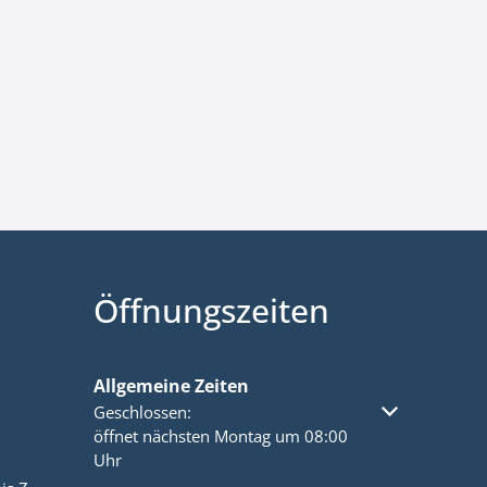
Öffnungszeiten
Allgemeine Zeiten
Klicken, um weitere Öffnungs- oder Schließzeiten a
Geschlossen:
öffnet nächsten Montag um 08:00
Uhr