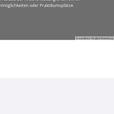
enmöglichkeiten oder Praktikumsplätze.
© Landkreis Hersfeld-Rotenburg
ON-Gerhard-Manns, © Landkreis Hersfeld-Rotenburg