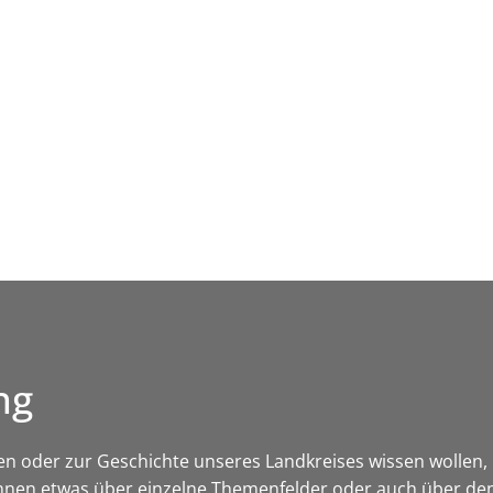
Leben in HEF-ROF
Landkreis & Verwaltung
ng
kten oder zur Geschichte unseres Landkreises wissen wollen, hi
nnen etwas über einzelne Themenfelder oder auch über den