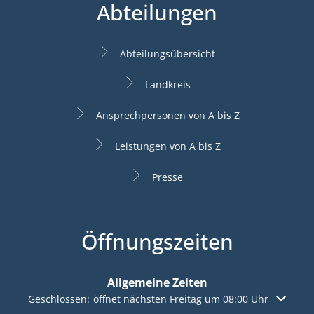
Abteilungen
Abteilungsübersicht
Landkreis
Ansprechpersonen von A bis Z
Leistungen von A bis Z
Presse
Öffnungszeiten
Allgemeine Zeiten
Klicken, um weitere Öffnungs- oder Schließzeiten auszuble
Geschlossen:
öffnet nächsten Freitag um 08:00 Uhr