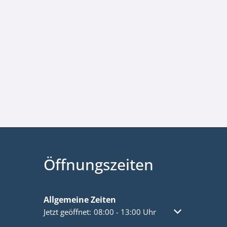
Öffnungszeiten
Allgemeine Zeiten
Klicken, um weitere Öffnungs- oder Schließzeiten a
Jetzt geöffnet:
08:00
-
13:00
Uhr
Von 08:00 bis 1