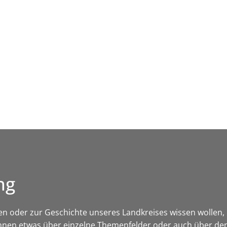
Leben in HEF-ROF
Landkreis & Verwaltung
ng
kten oder zur Geschichte unseres Landkreises wissen wollen, hi
nnen etwas über einzelne Themenfelder oder auch über den