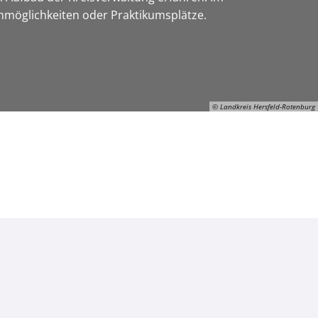
enmöglichkeiten oder Praktikumsplätze.
© Landkreis Hersfeld-Rotenburg
ON-Gerhard-Manns, © Landkreis Hersfeld-Rotenburg