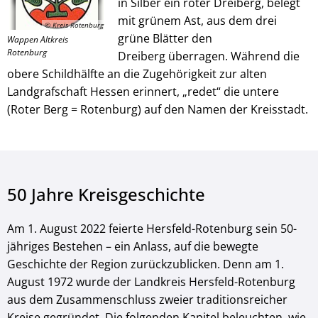
in Silber ein roter Dreiberg, belegt
mit grünem Ast, aus dem drei
© Kreis Rotenburg
grüne Blätter den
Wappen Altkreis
Rotenburg
Dreiberg überragen. Während die
obere Schildhälfte an die Zugehörigkeit zur alten
Landgrafschaft Hessen erinnert, „redet“ die untere
(Roter Berg = Rotenburg) auf den Namen der Kreisstadt.
50 Jahre Kreisgeschichte
Am 1. August 2022 feierte Hersfeld-Rotenburg sein 50-
jähriges Bestehen – ein Anlass, auf die bewegte
Geschichte der Region zurückzublicken. Denn am 1.
August 1972 wurde der Landkreis Hersfeld-Rotenburg
aus dem Zusammenschluss zweier traditionsreicher
Kreise gegründet. Die folgenden Kapitel beleuchten, wie