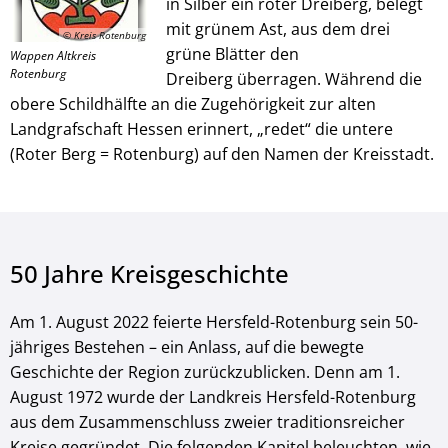
in Silber ein roter Dreiberg, belegt
mit grünem Ast, aus dem drei
© Kreis Rotenburg
grüne Blätter den
Wappen Altkreis
Rotenburg
Dreiberg überragen. Während die
obere Schildhälfte an die Zugehörigkeit zur alten
Landgrafschaft Hessen erinnert, „redet“ die untere
(Roter Berg = Rotenburg) auf den Namen der Kreisstadt.
50 Jahre Kreisgeschichte
Am 1. August 2022 feierte Hersfeld-Rotenburg sein 50-
jähriges Bestehen – ein Anlass, auf die bewegte
Geschichte der Region zurückzublicken. Denn am 1.
August 1972 wurde der Landkreis Hersfeld-Rotenburg
aus dem Zusammenschluss zweier traditionsreicher
Kreise gegründet. Die folgenden Kapitel beleuchten, wie