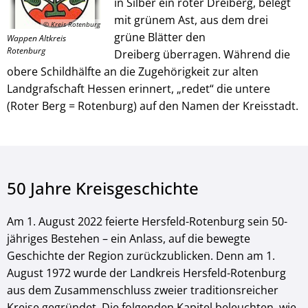
in Silber ein roter Dreiberg, belegt
mit grünem Ast, aus dem drei
© Kreis Rotenburg
grüne Blätter den
Wappen Altkreis
Rotenburg
Dreiberg überragen. Während die
obere Schildhälfte an die Zugehörigkeit zur alten
Landgrafschaft Hessen erinnert, „redet“ die untere
(Roter Berg = Rotenburg) auf den Namen der Kreisstadt.
50 Jahre Kreisgeschichte
Am 1. August 2022 feierte Hersfeld-Rotenburg sein 50-
jähriges Bestehen – ein Anlass, auf die bewegte
Geschichte der Region zurückzublicken. Denn am 1.
August 1972 wurde der Landkreis Hersfeld-Rotenburg
aus dem Zusammenschluss zweier traditionsreicher
Kreise gegründet. Die folgenden Kapitel beleuchten, wie