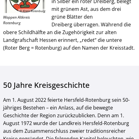
in Silber ein roter Dreiberg, belegt
mit grünem Ast, aus dem drei
© Kreis Rotenburg
grüne Blätter den
Wappen Altkreis
Rotenburg
Dreiberg überragen. Während die
obere Schildhälfte an die Zugehörigkeit zur alten
Landgrafschaft Hessen erinnert, „redet“ die untere
(Roter Berg = Rotenburg) auf den Namen der Kreisstadt.
50 Jahre Kreisgeschichte
Am 1. August 2022 feierte Hersfeld-Rotenburg sein 50-
jähriges Bestehen – ein Anlass, auf die bewegte
Geschichte der Region zurückzublicken. Denn am 1.
August 1972 wurde der Landkreis Hersfeld-Rotenburg
aus dem Zusammenschluss zweier traditionsreicher
Kreise gegründet. Die folgenden Kapitel beleuchten, wie