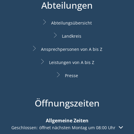
Abteilungen
Abteilungsübersicht
Landkreis
Ansprechpersonen von A bis Z
Leistungen von A bis Z
Presse
Öffnungszeiten
Allgemeine Zeiten
Klicken, um weitere Öffnungs- oder Schließzeiten auszuble
Geschlossen:
öffnet nächsten Montag um 08:00 Uhr