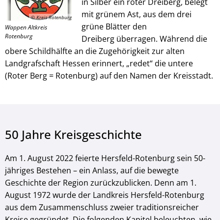
in Silber ein roter Dreiberg, belegt
mit grünem Ast, aus dem drei
© Kreis Rotenburg
grüne Blätter den
Wappen Altkreis
Rotenburg
Dreiberg überragen. Während die
obere Schildhälfte an die Zugehörigkeit zur alten
Landgrafschaft Hessen erinnert, „redet“ die untere
(Roter Berg = Rotenburg) auf den Namen der Kreisstadt.
50 Jahre Kreisgeschichte
Am 1. August 2022 feierte Hersfeld-Rotenburg sein 50-
jähriges Bestehen – ein Anlass, auf die bewegte
Geschichte der Region zurückzublicken. Denn am 1.
August 1972 wurde der Landkreis Hersfeld-Rotenburg
aus dem Zusammenschluss zweier traditionsreicher
Kreise gegründet. Die folgenden Kapitel beleuchten, wie