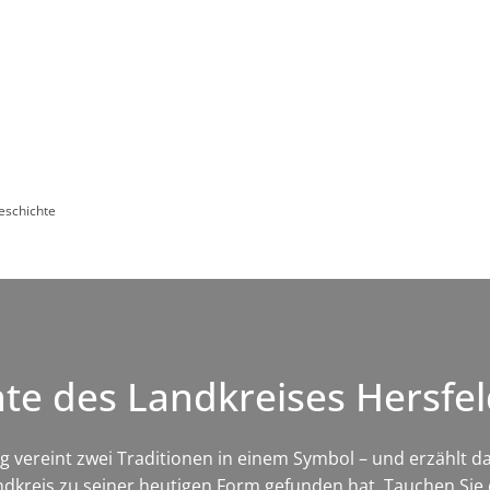
Leben in HEF-ROF
Landkreis & Verwaltung
eschichte
e des Landkreises Hersfe
ereint zwei Traditionen in einem Symbol – und erzählt dam
dkreis zu seiner heutigen Form gefunden hat. Tauchen Sie e