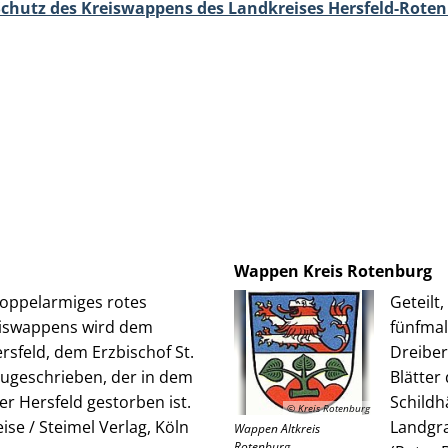
chutz des Kreiswappens des Landkreises Hersfeld-Rote
Wappen Kreis Rotenburg
doppelarmiges rotes
Geteilt
eiswappens wird dem
fünfmal
sfeld, dem Erzbischof St.
Dreiber
zugeschrieben, der in dem
Blätter
r Hersfeld gestorben ist.
Schildh
© Kreis Rotenburg
se / Steimel Verlag, Köln
Landgra
Wappen Altkreis
Rotenburg