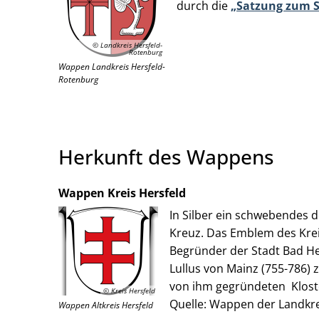
durch die
„Satzung zum S
© Landkreis Hersfeld-
Rotenburg
Wappen Landkreis Hersfeld-
Rotenburg
Herkunft des Wappens
Wappen Kreis Hersfeld
In Silber ein schwebendes 
Kreuz. Das Emblem des Kr
Begründer der Stadt Bad Her
Lullus von Mainz (755-786) 
von ihm gegründeten Kloste
© Kreis Hersfeld
Quelle: Wappen der Landkrei
Wappen Altkreis Hersfeld