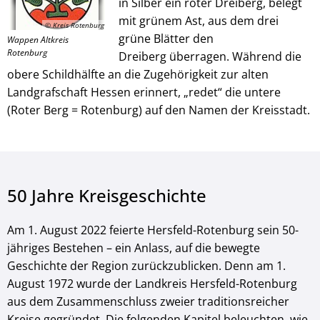
in Silber ein roter Dreiberg, belegt
mit grünem Ast, aus dem drei
© Kreis Rotenburg
grüne Blätter den
Wappen Altkreis
Rotenburg
Dreiberg überragen. Während die
obere Schildhälfte an die Zugehörigkeit zur alten
Landgrafschaft Hessen erinnert, „redet“ die untere
(Roter Berg = Rotenburg) auf den Namen der Kreisstadt.
50 Jahre Kreisgeschichte
Am 1. August 2022 feierte Hersfeld-Rotenburg sein 50-
jähriges Bestehen – ein Anlass, auf die bewegte
Geschichte der Region zurückzublicken. Denn am 1.
August 1972 wurde der Landkreis Hersfeld-Rotenburg
aus dem Zusammenschluss zweier traditionsreicher
Kreise gegründet. Die folgenden Kapitel beleuchten, wie