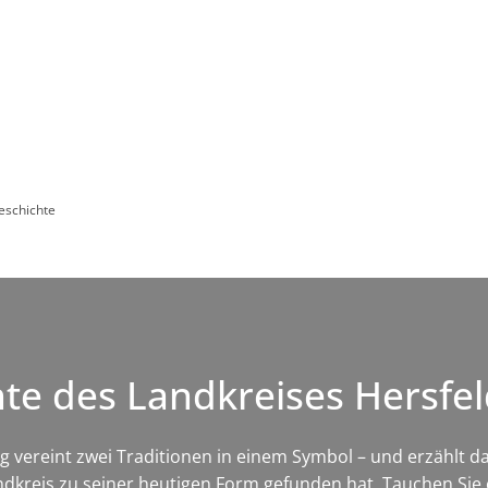
Leben in HEF-ROF
Landkreis & Verwaltung
eschichte
e des Landkreises Hersfe
ereint zwei Traditionen in einem Symbol – und erzählt dam
dkreis zu seiner heutigen Form gefunden hat. Tauchen Sie e