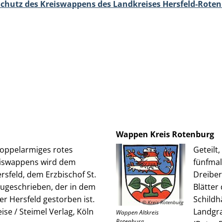
chutz des Kreiswappens des Landkreises Hersfeld-Rote
Wappen Kreis Rotenburg
doppelarmiges rotes
Geteilt
eiswappens wird dem
fünfmal
sfeld, dem Erzbischof St.
Dreiber
zugeschrieben, der in dem
Blätter
r Hersfeld gestorben ist.
Schildh
© Kreis Rotenburg
se / Steimel Verlag, Köln
Landgra
Wappen Altkreis
Rotenburg