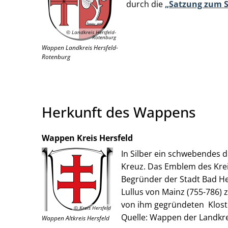
durch die
„Satzung zum S
© Landkreis Hersfeld-
Rotenburg
Wappen Landkreis Hersfeld-
Rotenburg
Herkunft des Wappens
Wappen Kreis Hersfeld
In Silber ein schwebendes 
Kreuz. Das Emblem des Kr
Begründer der Stadt Bad Her
Lullus von Mainz (755-786) 
von ihm gegründeten Kloste
© Kreis Hersfeld
Quelle: Wappen der Landkrei
Wappen Altkreis Hersfeld