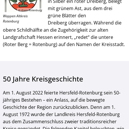
in Silber ein roter Dreiberg, belegt
mit grünem Ast, aus dem drei
© Kreis Rotenburg
grüne Blätter den
Wappen Altkreis
Rotenburg
Dreiberg überragen. Während die
obere Schildhälfte an die Zugehörigkeit zur alten
Landgrafschaft Hessen erinnert, „redet“ die untere
(Roter Berg = Rotenburg) auf den Namen der Kreisstadt.
50 Jahre Kreisgeschichte
Am 1. August 2022 feierte Hersfeld-Rotenburg sein 50-
jähriges Bestehen – ein Anlass, auf die bewegte
Geschichte der Region zurückzublicken. Denn am 1.
August 1972 wurde der Landkreis Hersfeld-Rotenburg
aus dem Zusammenschluss zweier traditionsreicher
Kreise gegründet. Die folgenden Kapitel beleuchten, wie