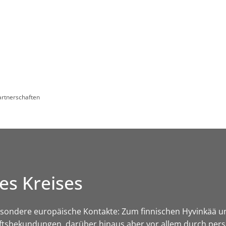
Leben in HEF-ROF
Landkreis & Verwaltung
artnerschaften
es Kreises
esondere europäische Kontakte: Zum finnischen Hyvinkää u
aftsbekundungen, darüber hinaus aber vor allem durch pers