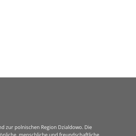
Wirtschaft & Zukunftsregion
nd zur polnischen Region Dzialdowo. Die
önliche, menschliche und freundschaftliche