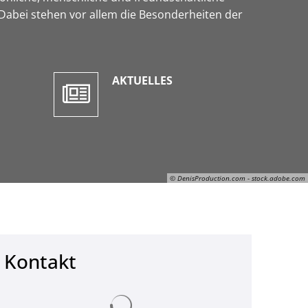
Dabei stehen vor allem die Besonderheiten der
AKTUELLES
© DenisProduction.com - stock.adobe.com
Kontakt
© DenisProduction.com - stock.adobe.com
Suchergebnisse werden geladen