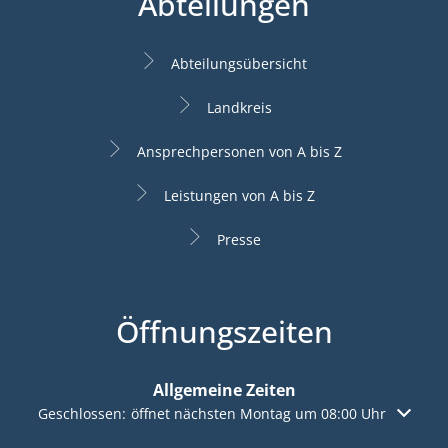
Abteilungen
Abteilungsübersicht
Landkreis
Ansprechpersonen von A bis Z
Leistungen von A bis Z
Presse
Öffnungszeiten
Allgemeine Zeiten
Klicken, um weitere Öffnungs- oder Schließzeiten auszuble
Geschlossen:
öffnet nächsten Montag um 08:00 Uhr