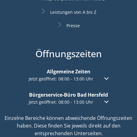
Leistungen von A bis Z
Presse
Öffnungszeiten
Allgemeine Zeiten
Klicken, um weitere Öffnungs- oder Schließzeiten a
Jetzt geöffnet:
08:00
-
13:00
Uhr
Von 08:00 bis 13:
Bürgerservice-Büro Bad Hersfeld
Klicken, um weitere Öffnungs- oder Schließzeiten a
Jetzt geöffnet:
08:00
-
13:00
Uhr
Von 08:00 bis 13:
Einzelne Bereiche können abweichende Öffnungszeiten
haben. Diese finden Sie jeweils direkt auf den
entsprechenden Unterseiten.