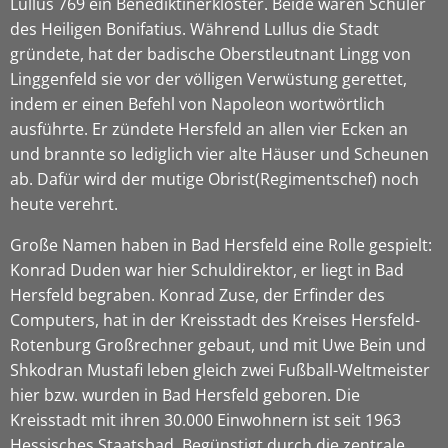
Lullus 769 ein Benediktinerkloster. Beide waren Schüler
des Heiligen Bonifatius. Während Lullus die Stadt
gründete, hat der badische Oberstleutnant Lingg von
Linggenfeld sie vor der völligen Verwüstung gerettet,
indem er einen Befehl von Napoleon wortwörtlich
ausführte. Er zündete Hersfeld an allen vier Ecken an
und brannte so lediglich vier alte Häuser und Scheunen
ab. Dafür wird der mutige Obrist(Regimentschef) noch
heute verehrt.
Große Namen haben in Bad Hersfeld eine Rolle gespielt:
Konrad Duden war hier Schuldirektor, er liegt in Bad
Hersfeld begraben. Konrad Zuse, der Erfinder des
Computers, hat in der Kreisstadt des Kreises Hersfeld-
Rotenburg Großrechner gebaut, und mit Uwe Bein und
Shkodran Mustafi leben gleich zwei Fußball-Weltmeister
hier bzw. wurden in Bad Hersfeld geboren. Die
Kreisstadt mit ihren 30.000 Einwohnern ist seit 1963
Hessisches Staatsbad. Begünstigt durch die zentrale