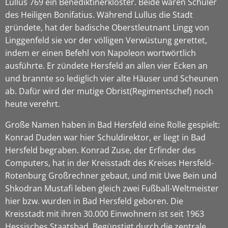
Lullus 769 ein Benediktinerkloster. Beide waren Schüler
des Heiligen Bonifatius. Während Lullus die Stadt
gründete, hat der badische Oberstleutnant Lingg von
Linggenfeld sie vor der völligen Verwüstung gerettet,
indem er einen Befehl von Napoleon wortwörtlich
ausführte. Er zündete Hersfeld an allen vier Ecken an
und brannte so lediglich vier alte Häuser und Scheunen
ab. Dafür wird der mutige Obrist(Regimentschef) noch
heute verehrt.
Große Namen haben in Bad Hersfeld eine Rolle gespielt:
Konrad Duden war hier Schuldirektor, er liegt in Bad
Hersfeld begraben. Konrad Zuse, der Erfinder des
Computers, hat in der Kreisstadt des Kreises Hersfeld-
Rotenburg Großrechner gebaut, und mit Uwe Bein und
Shkodran Mustafi leben gleich zwei Fußball-Weltmeister
hier bzw. wurden in Bad Hersfeld geboren. Die
Kreisstadt mit ihren 30.000 Einwohnern ist seit 1963
Hessisches Staatsbad. Begünstigt durch die zentrale