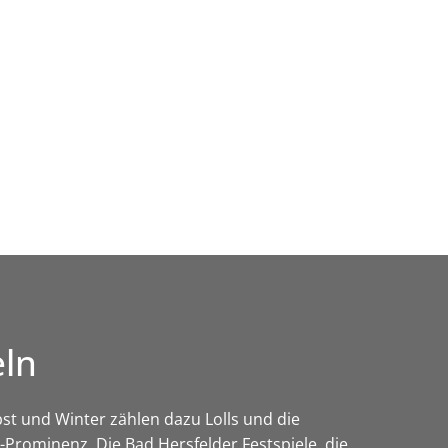
Wirtschaft & Zukunftsregion
eln
st und Winter zählen dazu Lolls und die
Prominenz. Die Bad Hersfelder Festspiele, die