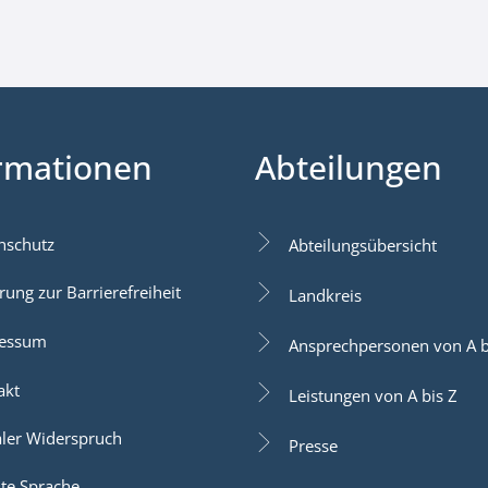
rmationen
Abteilungen
nschutz
Abteilungsübersicht
rung zur Barrierefreiheit
Landkreis
essum
Ansprechpersonen von A b
akt
Leistungen von A bis Z
aler Widerspruch
Presse
hte Sprache