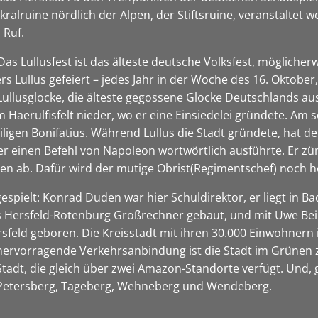
kralruine nördlich der Alpen, der Stiftsruine, veranstaltet
 Ruf.
 Das Lullusfest ist das älteste deutsche Volksfest, möglicher
rs Lullus gefeiert – jedes Jahr in der Woche des 16. Oktob
ullusglocke, die älteste gegossene Glocke Deutschlands aus 
m Haerulfisfelt nieder, wo er eine Einsiedelei gründete. Am 
iligen Bonifatius. Während Lullus die Stadt gründete, hat d
 er einen Befehl von Napoleon wortwörtlich ausführte. Er zü
nen ab. Dafür wird der mutige Obrist(Regimentschef) noch h
spielt: Konrad Duden war hier Schuldirektor, er liegt in B
es Hersfeld-Rotenburg Großrechner gebaut, und mit Uwe Bei
sfeld geboren. Die Kreisstadt mit ihren 30.000 Einwohnern i
 hervorragende Verkehrsanbindung ist die Stadt im Grünen 
 Stadt, die gleich über zwei Amazon-Standorte verfügt. Und,
 Petersberg, Tageberg, Wehneberg und Wendeberg.