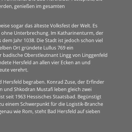
 werden, genießen im gesamten
weise sogar das älteste Volksfest der Welt. Es
er, ohne Unterbrechung. Im Katharinenturm, der
dem Jahr 1038. Die Stadt ist jedoch schon viel
selben Ort gründete Lullus 769 ein
er badische Oberstleutnant Lingg von Linggenfeld
ndete Hersfeld an allen vier Ecken an und
eute verehrt.
ad Hersfeld begraben. Konrad Zuse, der Erfinder
n und Shkodran Mustafi leben gleich zwei
st seit 1963 Hessisches Staatsbad. Begünstigt
zu einem Schwerpunkt für die Logistik-Branche
 genau wie Rom, steht Bad Hersfeld auf sieben