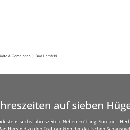
Leben in HEF-ROF
Landkreis & Verwaltung
tädte & Gemeinden
Bad Hersfeld
ahreszeiten auf sieben Hüg
ndestens sechs Jahreszeiten: Neben Frühling, Sommer, Herb
Bad Hersfeld zu den Treffpunkten der deutschen Schauspiel-