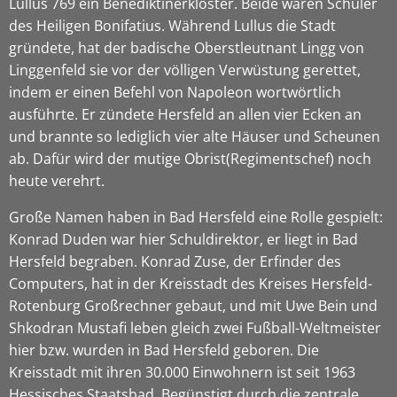
Lullus 769 ein Benediktinerkloster. Beide waren Schüler
des Heiligen Bonifatius. Während Lullus die Stadt
gründete, hat der badische Oberstleutnant Lingg von
Linggenfeld sie vor der völligen Verwüstung gerettet,
indem er einen Befehl von Napoleon wortwörtlich
ausführte. Er zündete Hersfeld an allen vier Ecken an
und brannte so lediglich vier alte Häuser und Scheunen
ab. Dafür wird der mutige Obrist(Regimentschef) noch
heute verehrt.
Große Namen haben in Bad Hersfeld eine Rolle gespielt:
Konrad Duden war hier Schuldirektor, er liegt in Bad
Hersfeld begraben. Konrad Zuse, der Erfinder des
Computers, hat in der Kreisstadt des Kreises Hersfeld-
Rotenburg Großrechner gebaut, und mit Uwe Bein und
Shkodran Mustafi leben gleich zwei Fußball-Weltmeister
hier bzw. wurden in Bad Hersfeld geboren. Die
Kreisstadt mit ihren 30.000 Einwohnern ist seit 1963
Hessisches Staatsbad. Begünstigt durch die zentrale