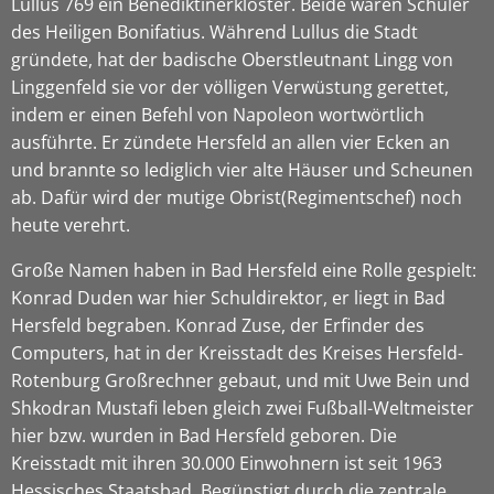
Lullus 769 ein Benediktinerkloster. Beide waren Schüler
des Heiligen Bonifatius. Während Lullus die Stadt
gründete, hat der badische Oberstleutnant Lingg von
Linggenfeld sie vor der völligen Verwüstung gerettet,
indem er einen Befehl von Napoleon wortwörtlich
ausführte. Er zündete Hersfeld an allen vier Ecken an
und brannte so lediglich vier alte Häuser und Scheunen
ab. Dafür wird der mutige Obrist(Regimentschef) noch
heute verehrt.
Große Namen haben in Bad Hersfeld eine Rolle gespielt:
Konrad Duden war hier Schuldirektor, er liegt in Bad
Hersfeld begraben. Konrad Zuse, der Erfinder des
Computers, hat in der Kreisstadt des Kreises Hersfeld-
Rotenburg Großrechner gebaut, und mit Uwe Bein und
Shkodran Mustafi leben gleich zwei Fußball-Weltmeister
hier bzw. wurden in Bad Hersfeld geboren. Die
Kreisstadt mit ihren 30.000 Einwohnern ist seit 1963
Hessisches Staatsbad. Begünstigt durch die zentrale