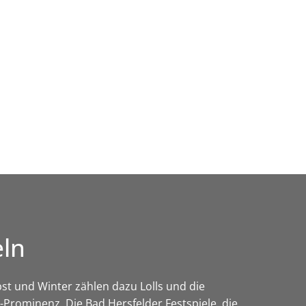
Wirtschaft & Zukunftsregion
eln
st und Winter zählen dazu Lolls und die
Prominenz. Die Bad Hersfelder Festspiele, die