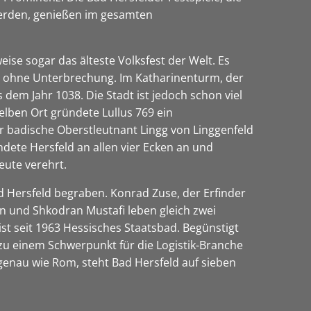
 werden, genießen im gesamten
weise sogar das älteste Volksfest der Welt. Es
er, ohne Unterbrechung. Im Katharinenturm, der
dem Jahr 1038. Die Stadt ist jedoch schon viel
selben Ort gründete Lullus 769 ein
er badische Oberstleutnant Lingg von Linggenfeld
ndete Hersfeld an allen vier Ecken an und
eute verehrt.
ad Hersfeld begraben. Konrad Zuse, der Erfinder
n und Shkodran Mustafi leben gleich zwei
st seit 1963 Hessisches Staatsbad. Begünstigt
zu einem Schwerpunkt für die Logistik-Branche
 genau wie Rom, steht Bad Hersfeld auf sieben