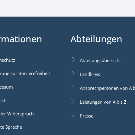
rmationen
Abteilungen
nschutz
Abteilungsübersicht
rung zur Barrierefreiheit
Landkreis
essum
Ansprechpersonen von A b
akt
Leistungen von A bis Z
aler Widerspruch
Presse
hte Sprache