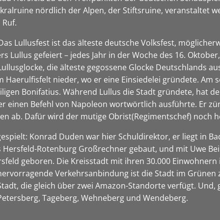
kralruine nördlich der Alpen, der Stiftsruine, veranstaltet
 Ruf.
 Das Lullusfest ist das älteste deutsche Volksfest, möglicher
rs Lullus gefeiert – jedes Jahr in der Woche des 16. Oktob
ullusglocke, die älteste gegossene Glocke Deutschlands aus 
m Haerulfisfelt nieder, wo er eine Einsiedelei gründete. Am 
iligen Bonifatius. Während Lullus die Stadt gründete, hat d
 er einen Befehl von Napoleon wortwörtlich ausführte. Er zü
nen ab. Dafür wird der mutige Obrist(Regimentschef) noch h
spielt: Konrad Duden war hier Schuldirektor, er liegt in B
es Hersfeld-Rotenburg Großrechner gebaut, und mit Uwe Bei
sfeld geboren. Die Kreisstadt mit ihren 30.000 Einwohnern i
 hervorragende Verkehrsanbindung ist die Stadt im Grünen 
 Stadt, die gleich über zwei Amazon-Standorte verfügt. Und,
 Petersberg, Tageberg, Wehneberg und Wendeberg.