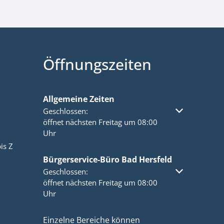
Öffnungszeiten
Allgemeine Zeiten
Klicken, um weitere Öffnungs- oder Schließzeiten a
Geschlossen:
öffnet nächsten Freitag um 08:00
Uhr
is Z
Bürgerservice-Büro Bad Hersfeld
Klicken, um weitere Öffnungs- oder Schließzeiten a
Geschlossen:
öffnet nächsten Freitag um 08:00
Uhr
Einzelne Bereiche können