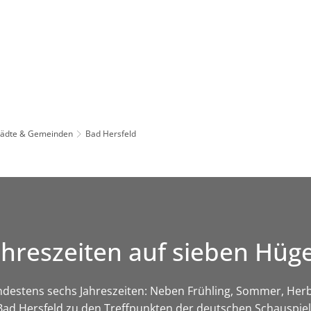
Leben in HEF-ROF
Landkreis & Verwaltung
tädte & Gemeinden
Bad Hersfeld
ahreszeiten auf sieben Hüg
ndestens sechs Jahreszeiten: Neben Frühling, Sommer, Herb
Bad Hersfeld zu den Treffpunkten der deutschen Schauspiel-