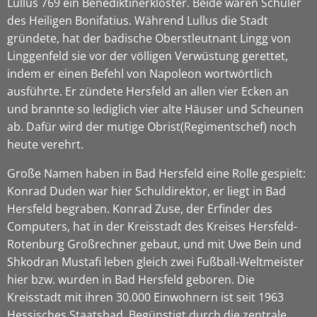
Lullus 769 ein Benediktinerkloster. Beide waren Schüler
des Heiligen Bonifatius. Während Lullus die Stadt
gründete, hat der badische Oberstleutnant Lingg von
Linggenfeld sie vor der völligen Verwüstung gerettet,
indem er einen Befehl von Napoleon wortwörtlich
ausführte. Er zündete Hersfeld an allen vier Ecken an
und brannte so lediglich vier alte Häuser und Scheunen
ab. Dafür wird der mutige Obrist(Regimentschef) noch
heute verehrt.
Große Namen haben in Bad Hersfeld eine Rolle gespielt:
Konrad Duden war hier Schuldirektor, er liegt in Bad
Hersfeld begraben. Konrad Zuse, der Erfinder des
Computers, hat in der Kreisstadt des Kreises Hersfeld-
Rotenburg Großrechner gebaut, und mit Uwe Bein und
Shkodran Mustafi leben gleich zwei Fußball-Weltmeister
hier bzw. wurden in Bad Hersfeld geboren. Die
Kreisstadt mit ihren 30.000 Einwohnern ist seit 1963
Hessisches Staatsbad. Begünstigt durch die zentrale