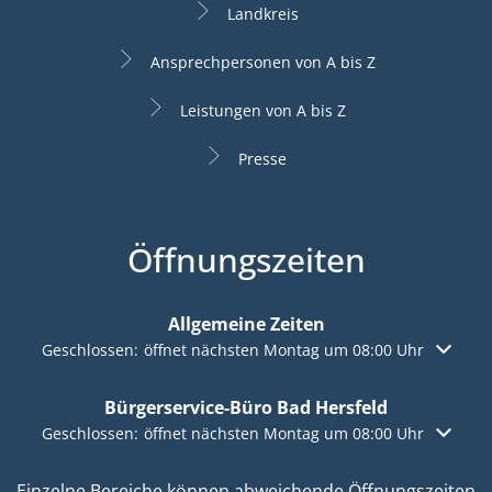
Landkreis
Ansprechpersonen von A bis Z
Leistungen von A bis Z
Presse
Öffnungszeiten
Allgemeine Zeiten
Klicken, um weitere Öffnungs- oder Schließzeiten auszuble
Geschlossen:
öffnet nächsten Montag um 08:00 Uhr
Bürgerservice-Büro Bad Hersfeld
Klicken, um weitere Öffnungs- oder Schließzeiten auszuble
Geschlossen:
öffnet nächsten Montag um 08:00 Uhr
Einzelne Bereiche können abweichende Öffnungszeiten