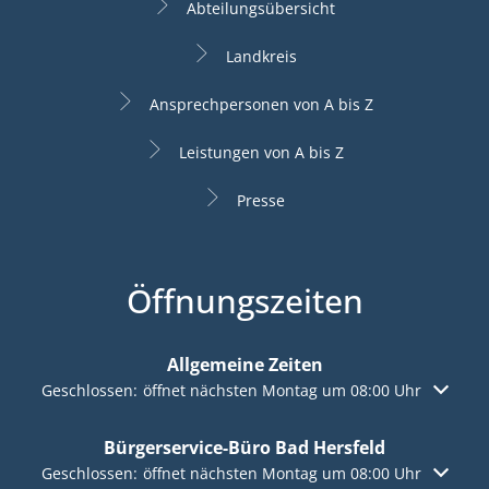
Abteilungsübersicht
Landkreis
Ansprechpersonen von A bis Z
Leistungen von A bis Z
Presse
Öffnungszeiten
Allgemeine Zeiten
Klicken, um weitere Öffnungs- oder Schließzeiten auszuble
Geschlossen:
öffnet nächsten Montag um 08:00 Uhr
Bürgerservice-Büro Bad Hersfeld
Klicken, um weitere Öffnungs- oder Schließzeiten auszuble
Geschlossen:
öffnet nächsten Montag um 08:00 Uhr