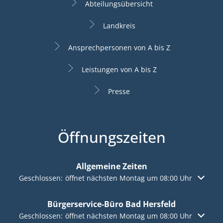
Abteilungsübersicht
Landkreis
Ansprechpersonen von A bis Z
Leistungen von A bis Z
Presse
Öffnungszeiten
Allgemeine Zeiten
Klicken, um weitere Öffnungs- oder Schließzeiten auszuble
Geschlossen:
öffnet nächsten Montag um 08:00 Uhr
Bürgerservice-Büro Bad Hersfeld
Klicken, um weitere Öffnungs- oder Schließzeiten auszuble
Geschlossen:
öffnet nächsten Montag um 08:00 Uhr