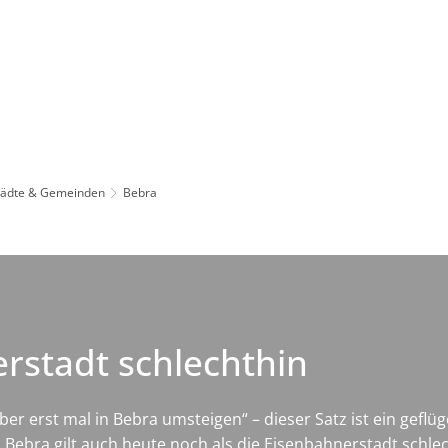
Leben in HEF-ROF
Landkreis & Verwaltung
tädte & Gemeinden
Bebra
erstadt schlechthin
er erst mal in Bebra umsteigen“ – dieser Satz ist ein geflü
ebra gilt auch heute noch als die Eisenbahnerstadt schlech