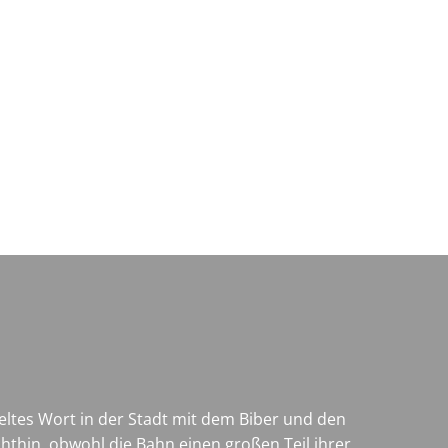
Wirtschaft & Zukunftsregion
geltes Wort in der Stadt mit dem Biber und den
thin, obwohl die Bahn einen großen Teil ihrer