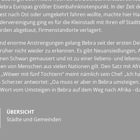
Bebra Europas größter Eisenbahnknotenpunkt. In der Zeit d
st nach Ost oder umgekehrt fahren wollte, machte hier Hal
rvereinigung ging es für die Kleinstadt mit ihren elf Stadtt
rden abgebaut, Firmenstandorte verlagert.
 und enorme Anstrengungen gelang Bebra seit der ersten D
rüher nicht wieder zu erkennen. Es gibt Neuansiedlungen, A
hönen Schwan gemausert und ist zu einer liebens- und leben
n von Menschen aus vielen Nationen gilt. Den Satz mit Afri
„Witwer mit fünf Töchtern“ meint nämlich sein Chef: „Ich hab
ich Scherzer antwortet: „Da muss er aber in Bebra umsteig
 Wort vom Umsteigen in Bebra auf dem Weg nach Afrika - da
ÜBERSICHT
Städte und Gemeinden