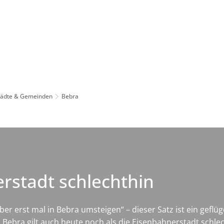
Leben in HEF-ROF
Landkreis & Verwaltung
tädte & Gemeinden
Bebra
erstadt schlechthin
er erst mal in Bebra umsteigen“ – dieser Satz ist ein geflü
ebra gilt auch heute noch als die Eisenbahnerstadt schlech