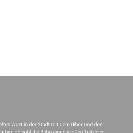
Wirtschaft & Zukunftsregion
geltes Wort in der Stadt mit dem Biber und den
thin, obwohl die Bahn einen großen Teil ihrer