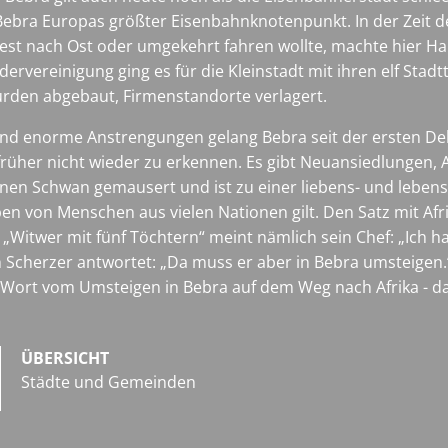
Bebra Europas größter Eisenbahnknotenpunkt. In der Zeit d
st nach Ost oder umgekehrt fahren wollte, machte hier Hal
rvereinigung ging es für die Kleinstadt mit ihren elf Stadtt
rden abgebaut, Firmenstandorte verlagert.
 und enorme Anstrengungen gelang Bebra seit der ersten D
rüher nicht wieder zu erkennen. Es gibt Neuansiedlungen, A
hönen Schwan gemausert und ist zu einer liebens- und leben
n von Menschen aus vielen Nationen gilt. Den Satz mit Afri
„Witwer mit fünf Töchtern“ meint nämlich sein Chef: „Ich hab
ich Scherzer antwortet: „Da muss er aber in Bebra umsteig
 Wort vom Umsteigen in Bebra auf dem Weg nach Afrika - da
ÜBERSICHT
Städte und Gemeinden