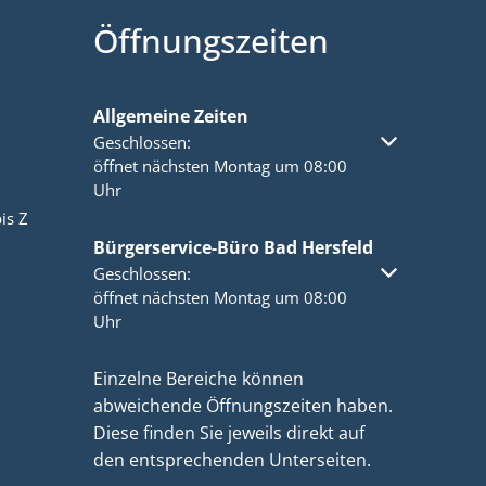
Öffnungszeiten
Allgemeine Zeiten
Klicken, um weitere Öffnungs- oder Schließzeiten a
Geschlossen:
öffnet nächsten Montag um 08:00
Uhr
is Z
Bürgerservice-Büro Bad Hersfeld
Klicken, um weitere Öffnungs- oder Schließzeiten a
Geschlossen:
öffnet nächsten Montag um 08:00
Uhr
Einzelne Bereiche können
abweichende Öffnungszeiten haben.
Diese finden Sie jeweils direkt auf
den entsprechenden Unterseiten.