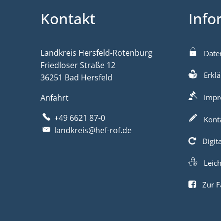
Kontakt
Info
Landkreis Hersfeld-Rotenburg
Date
Friedloser Straße 12
Erklä
36251 Bad Hersfeld
Anfahrt
Impr
+49 6621 87-0
Kont
landkreis@hef-rof.de
Digit
Leic
Zur F