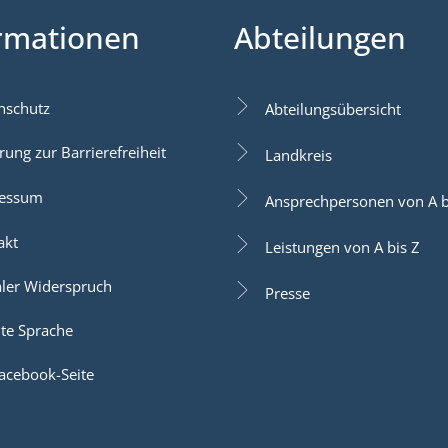
rmationen
Abteilungen
nschutz
Abteilungsübersicht
rung zur Barrierefreiheit
Landkreis
essum
Ansprechpersonen von A b
akt
Leistungen von A bis Z
aler Widerspruch
Presse
hte Sprache
acebook-Seite