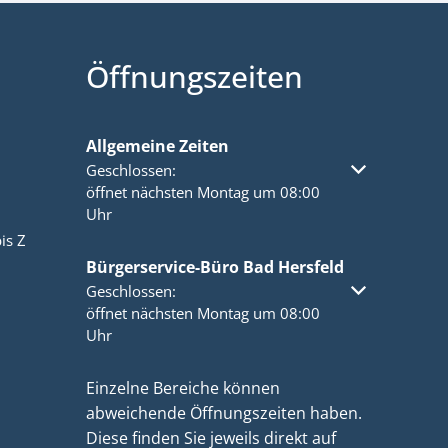
Öffnungszeiten
Allgemeine Zeiten
Klicken, um weitere Öffnungs- oder Schließzeiten a
Geschlossen:
öffnet nächsten Montag um 08:00
Uhr
is Z
Bürgerservice-Büro Bad Hersfeld
Klicken, um weitere Öffnungs- oder Schließzeiten a
Geschlossen:
öffnet nächsten Montag um 08:00
Uhr
Einzelne Bereiche können
abweichende Öffnungszeiten haben.
Diese finden Sie jeweils direkt auf