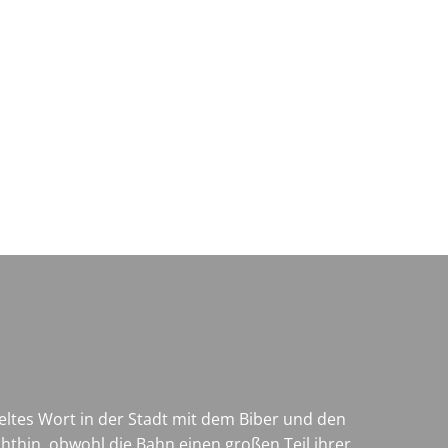
Wirtschaft & Zukunftsregion
geltes Wort in der Stadt mit dem Biber und den
thin, obwohl die Bahn einen großen Teil ihrer