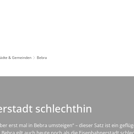
Leben in HEF-ROF
Landkreis & Verwaltung
tädte & Gemeinden
Bebra
erstadt schlechthin
er erst mal in Bebra umsteigen“ – dieser Satz ist ein geflü
ebra gilt auch heute noch als die Eisenbahnerstadt schlech