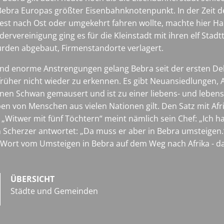
Bebra Europas größter Eisenbahnknotenpunkt. In der Zeit d
st nach Ost oder umgekehrt fahren wollte, machte hier Hal
rvereinigung ging es für die Kleinstadt mit ihren elf Stadtt
rden abgebaut, Firmenstandorte verlagert.
 und enorme Anstrengungen gelang Bebra seit der ersten D
rüher nicht wieder zu erkennen. Es gibt Neuansiedlungen, A
hönen Schwan gemausert und ist zu einer liebens- und leben
n von Menschen aus vielen Nationen gilt. Den Satz mit Afri
„Witwer mit fünf Töchtern“ meint nämlich sein Chef: „Ich hab
ich Scherzer antwortet: „Da muss er aber in Bebra umsteig
 Wort vom Umsteigen in Bebra auf dem Weg nach Afrika - da
ÜBERSICHT
Städte und Gemeinden