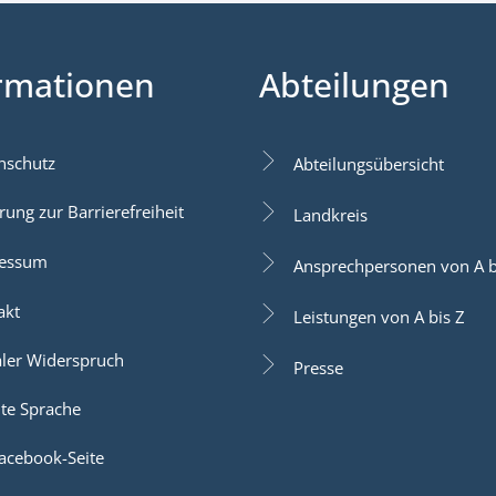
rmationen
Abteilungen
nschutz
Abteilungsübersicht
rung zur Barrierefreiheit
Landkreis
essum
Ansprechpersonen von A b
akt
Leistungen von A bis Z
aler Widerspruch
Presse
hte Sprache
acebook-Seite