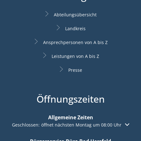
Abteilungsübersicht
Landkreis
Ansprechpersonen von A bis Z
Leistungen von A bis Z
Presse
Öffnungszeiten
Allgemeine Zeiten
Klicken, um weitere Öffnungs- oder Schließzeiten auszuble
Geschlossen:
öffnet nächsten Montag um 08:00 Uhr