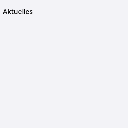
Aktuelles
© Landkreis Hersfeld-Rotenburg