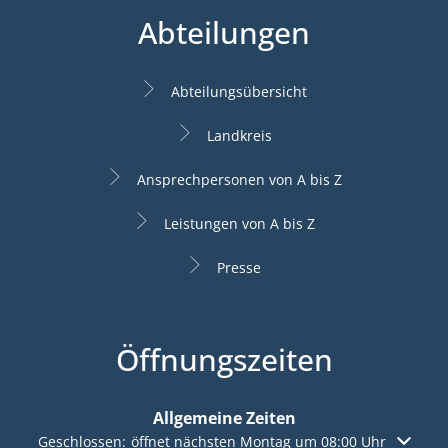
Abteilungen
Abteilungsübersicht
Landkreis
Ansprechpersonen von A bis Z
Leistungen von A bis Z
Presse
Öffnungszeiten
Allgemeine Zeiten
Klicken, um weitere Öffnungs- oder Schließzeiten auszuble
Geschlossen:
öffnet nächsten Montag um 08:00 Uhr