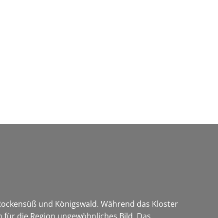
Wirtschaft & Zukunftsregion
 Rockensüß und Königswald. Während das Kloster
n für die Region ungewöhnliches Bild. Das