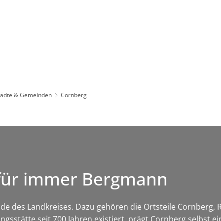
Leben in HEF-ROF
Landkreis & Verwaltung
tädte & Gemeinden
Cornberg
 für immer Bergmann
nde des Landkreises. Dazu gehören die Ortsteile Cornberg,
sstätte seit 700 Jahren existiert, prägt Cornberg selbst ei