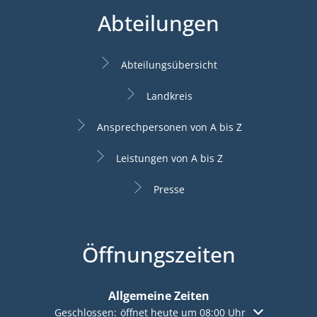
Abteilungen
Abteilungsübersicht
Landkreis
Ansprechpersonen von A bis Z
Leistungen von A bis Z
Presse
Öffnungszeiten
Allgemeine Zeiten
Klicken, um weitere Öffnungs- oder Schließzeiten aus
Geschlossen:
öffnet heute um 08:00 Uhr