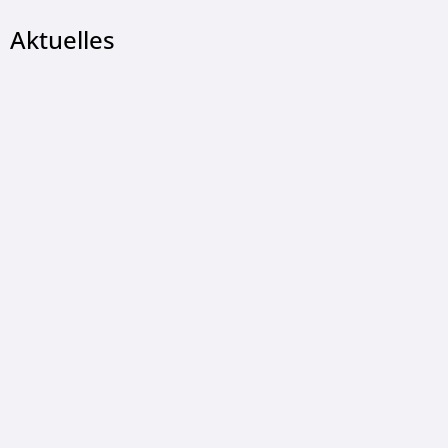
Aktuelles
LUDGER KONOPKA, © Ludger Konopka