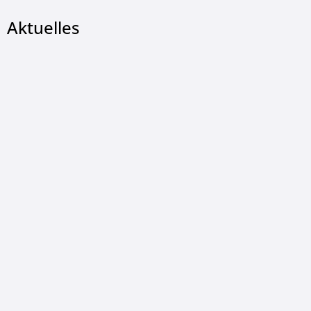
Aktuelles
LUDGER KONOPKA, © Ludger Konopka