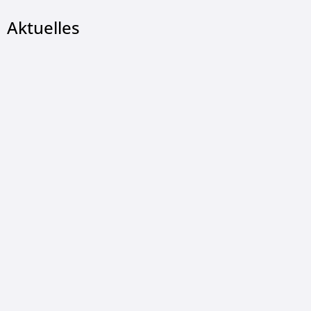
Aktuelles
LUDGER KONOPKA, © Ludger Konopka