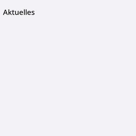
Aktuelles
LUDGER KONOPKA, © Ludger Konopka