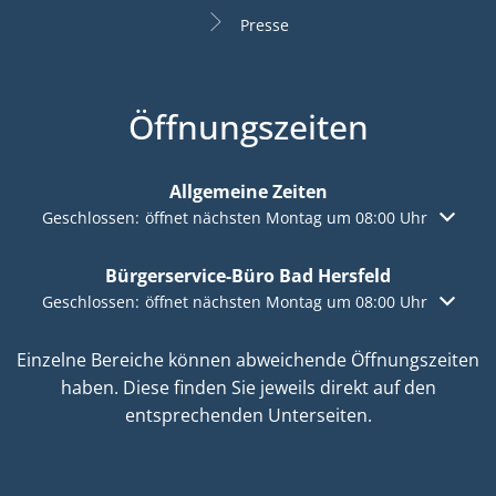
Presse
Öffnungszeiten
Allgemeine Zeiten
Klicken, um weitere Öffnungs- oder Schließzeiten auszuble
Geschlossen:
öffnet nächsten Montag um 08:00 Uhr
Bürgerservice-Büro Bad Hersfeld
Klicken, um weitere Öffnungs- oder Schließzeiten auszuble
Geschlossen:
öffnet nächsten Montag um 08:00 Uhr
Einzelne Bereiche können abweichende Öffnungszeiten
haben. Diese finden Sie jeweils direkt auf den
entsprechenden Unterseiten.