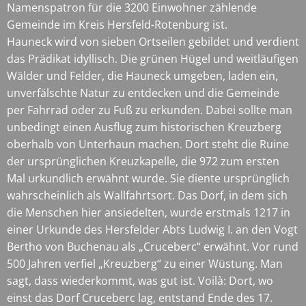
Namenspatron für die 3200 Einwohner zählende
Gemeinde im Kreis Hersfeld-Rotenburg ist.
Hauneck wird von sieben Ortseilen gebildet und verdient
das Prädikat idyllisch. Die grünen Hügel und weitläufigen
Wälder und Felder, die Hauneck umgeben, laden ein,
unverfälschte Natur zu entdecken und die Gemeinde
per Fahrrad oder zu Fuß zu erkunden. Dabei sollte man
unbedingt einen Ausflug zum historischen Kreuzberg
oberhalb von Unterhaun machen. Dort steht die Ruine
der ursprünglichen Kreuzkapelle, die 972 zum ersten
Mal urkundlich erwähnt wurde. Sie diente ursprünglich
wahrscheinlich als Wallfahrtsort. Das Dorf, in dem sich
die Menschen hier ansiedelten, wurde erstmals 1217 in
einer Urkunde des Hersfelder Abts Ludwig I. an den Vogt
Bertho von Buchenau als „Cruceberc“ erwähnt. Vor rund
500 Jahren verfiel „Kreuzberg“ zu einer Wüstung. Man
sagt, dass wiederkommt, was gut ist. Voilà: Dort, wo
einst das Dorf Cruceberc lag, entstand Ende des 17.