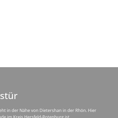
Wirtschaft & Zukunftsregion
ustür
 steht in der Nähe von Dietershan in der Rhön. Hier
e im Kreis Hersfeld-Rotenburg ist.