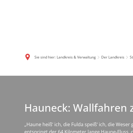
Sie sind hier:
Landkreis & Verwaltung
Der Landkreis
S
Hauneck: Wallfahren 
„Haune heiß‘ ich, die Fulda speiß‘ ich, die Weser 
entspringt der 64 Kilometer lange Haune-Fluss,