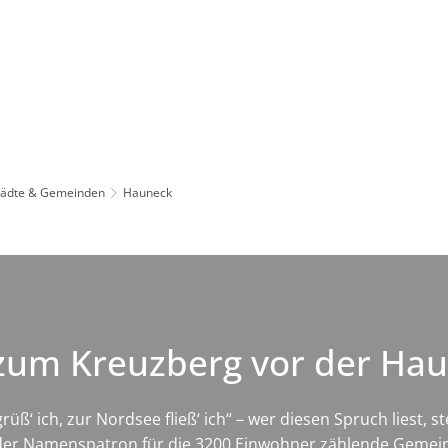
Leben in HEF-ROF
Landkreis & Verwaltung
tädte & Gemeinden
Hauneck
zum Kreuzberg vor der Ha
grüß‘ ich, zur Nordsee fließ‘ ich“ – wer diesen Spruch liest,
 der Namenspatron für die 3200 Einwohner zählende Gemeind