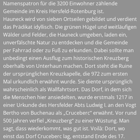
Namenspatron für die 3200 Einwohner zählende
Gemeinde im Kreis Hersfeld-Rotenburg ist.
Hauneck wird von sieben Ortseilen gebildet und verdient
das Prädikat idyllisch. Die grünen Hügel und weitläufigen
Wälder und Felder, die Hauneck umgeben, laden ein,
unverfälschte Natur zu entdecken und die Gemeinde
per Fahrrad oder zu Fuß zu erkunden. Dabei sollte man
unbedingt einen Ausflug zum historischen Kreuzberg
oberhalb von Unterhaun machen. Dort steht die Ruine
der ursprünglichen Kreuzkapelle, die 972 zum ersten
Mal urkundlich erwähnt wurde. Sie diente ursprünglich
wahrscheinlich als Wallfahrtsort. Das Dorf, in dem sich
die Menschen hier ansiedelten, wurde erstmals 1217 in
einer Urkunde des Hersfelder Abts Ludwig I. an den Vogt
Bertho von Buchenau als „Cruceberc“ erwähnt. Vor rund
500 Jahren verfiel „Kreuzberg“ zu einer Wüstung. Man
sagt, dass wiederkommt, was gut ist. Voilà: Dort, wo
einst das Dorf Cruceberc lag, entstand Ende des 17.