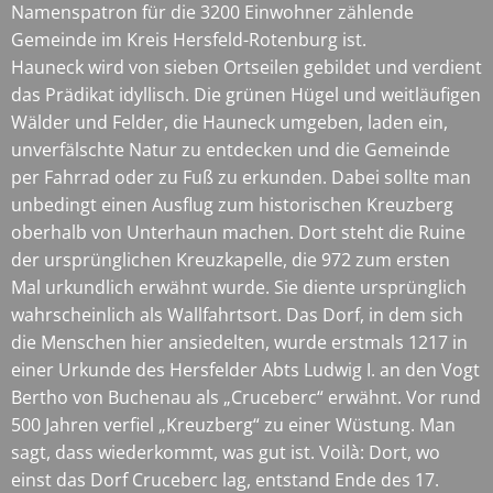
Namenspatron für die 3200 Einwohner zählende
Gemeinde im Kreis Hersfeld-Rotenburg ist.
Hauneck wird von sieben Ortseilen gebildet und verdient
das Prädikat idyllisch. Die grünen Hügel und weitläufigen
Wälder und Felder, die Hauneck umgeben, laden ein,
unverfälschte Natur zu entdecken und die Gemeinde
per Fahrrad oder zu Fuß zu erkunden. Dabei sollte man
unbedingt einen Ausflug zum historischen Kreuzberg
oberhalb von Unterhaun machen. Dort steht die Ruine
der ursprünglichen Kreuzkapelle, die 972 zum ersten
Mal urkundlich erwähnt wurde. Sie diente ursprünglich
wahrscheinlich als Wallfahrtsort. Das Dorf, in dem sich
die Menschen hier ansiedelten, wurde erstmals 1217 in
einer Urkunde des Hersfelder Abts Ludwig I. an den Vogt
Bertho von Buchenau als „Cruceberc“ erwähnt. Vor rund
500 Jahren verfiel „Kreuzberg“ zu einer Wüstung. Man
sagt, dass wiederkommt, was gut ist. Voilà: Dort, wo
einst das Dorf Cruceberc lag, entstand Ende des 17.