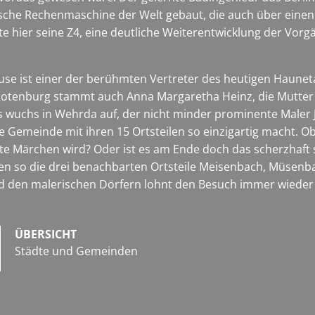
he Rechenmaschine der Welt gebaut, die auch über einen Sp
e hier seine Z4, eine deutliche Weiterentwicklung der Vorgä
se ist einer der berühmten Vertreter des heutigen Haunet
otenburg stammt auch Anna Margaretha Heinz, die Mutter d
lius wuchs in Wehrda auf, der nicht minder prominente Mal
ie Gemeinde mit ihren 15 Ortsteilen so einzigartig macht. Ob
nierte Märchen wird? Oder ist es am Ende doch das scherzha
n so die drei benachbarten Ortsteile Meisenbach, Müsenbac
d den malerischen Dörfern lohnt den Besuch immer wieder
ÜBERSICHT
Städte und Gemeinden