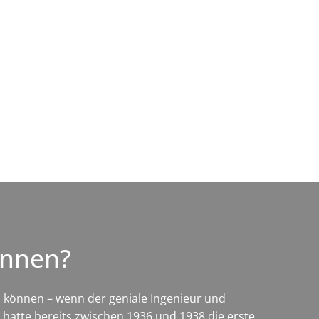
Wirtschaft & Zukunftsregion
kennen?
en können – wenn der geniale Ingenieur und
n hatte bereits zwischen 1936 und 1938 die erste