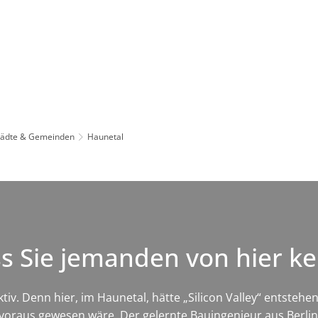
Leben in HEF-ROF
Landkreis & Verwaltung
tädte & Gemeinden
Haunetal
ss Sie jemanden von hier 
iv. Denn hier, im Haunetal, hätte „Silicon Valley“ entsteh
t voraus gewesen wäre. Der gelernte Bauingenieur aus Berli