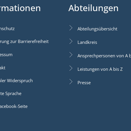
rmationen
Abteilungen
nschutz
Abteilungsübersicht
rung zur Barrierefreiheit
Landkreis
essum
Ansprechpersonen von A b
akt
Leistungen von A bis Z
aler Widerspruch
Presse
hte Sprache
acebook-Seite