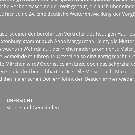
he Rechenmaschine der Welt gebaut, die auch über einen Sp
e hier seine Z4, eine deutliche Weiterentwicklung der Vorgä
se ist einer der berühmten Vertreter des heutigen Haunet
otenburg stammt auch Anna Margaretha Heinz, die Mutter d
lius wuchs in Wehrda auf, der nicht minder prominente Mal
ie Gemeinde mit ihren 15 Ortsteilen so einzigartig macht. Ob
nierte Märchen wird? Oder ist es am Ende doch das scherzha
n so die drei benachbarten Ortsteile Meisenbach, Müsenbac
d den malerischen Dörfern lohnt den Besuch immer wieder
ÜBERSICHT
Städte und Gemeinden