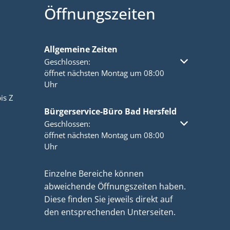
Öffnungszeiten
Allgemeine Zeiten
Klicken, um weitere Öffnungs- oder Schließzeiten a
Geschlossen:
öffnet nächsten Montag um 08:00
Uhr
is Z
Bürgerservice-Büro Bad Hersfeld
Klicken, um weitere Öffnungs- oder Schließzeiten a
Geschlossen:
öffnet nächsten Montag um 08:00
Uhr
Einzelne Bereiche können
abweichende Öffnungszeiten haben.
Diese finden Sie jeweils direkt auf
den entsprechenden Unterseiten.