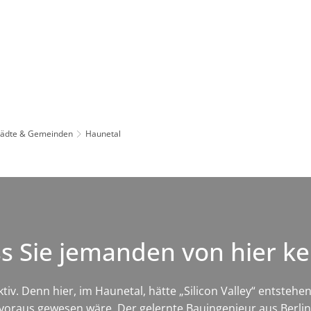
Leben in HEF-ROF
Landkreis & Verwaltung
tädte & Gemeinden
Haunetal
ss Sie jemanden von hier 
iv. Denn hier, im Haunetal, hätte „Silicon Valley“ entsteh
t voraus gewesen wäre. Der gelernte Bauingenieur aus Berli