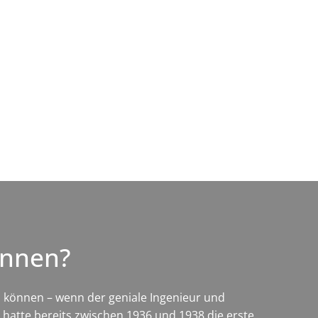
Wirtschaft & Zukunftsregion
kennen?
en können – wenn der geniale Ingenieur und
n hatte bereits zwischen 1936 und 1938 die erste